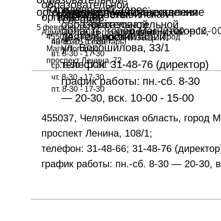
образовательной
Юридический адрес:
организации:
Лицензия на осуществление
Адрес местонахождения
455021, Челябинская
График работы:
организации:
Телефон:
образовательной
образовательной
5 февраля 1979 г.
область, город Магнитогорск,
перерыв 12-00 — 13-0
Администрация города Магнитогорска.
деятельности:
организации:
455044, Челябинская область, город
49-85-75 (секретарь)
пн. 8:30 - 17:30
ул. Ворошилова, 33/1
Магнитогорск,
вт. 8-30 - 17-30
проспект Ленина, 72
телефон: 31-48-76 (директор)
cр. 8-30 - 17-30
чт. 8-30 - 17-30
график работы: пн.-сб. 8-30
пт. 8-30 - 17-30
— 20-30, вск. 10-00 - 15-00
455037, г. Магнитогорск, пр. Ленина 108/
455037, Челябинская область, город М
проспект Ленина, 108/1;
телефон: 31-48-66; 31-48-76 (директор
график работы: пн.-сб. 8-30 — 20-30, в