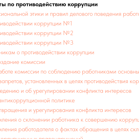
ты по противодействию коррупции
сиональной этики и правил делового поведения ра
тиводействии коррупции №1
тиводействии коррупции №2
тиводействии коррупции №3
никам о противодействии коррупции
оздание комиссии
боте комиссии по соблюдению работниками основны
запретов, установленных в целях противодействия ко
едению и об урегулировании конфликта интересов
антикоррупционной политике
твращения и урегулирования конфликта интересов
мления о склонении работника к совершению корруп
ления работодателя о фактах обращения в целях ск
коррупционных правонарушений