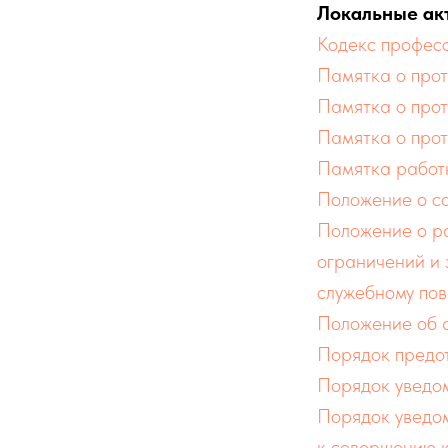
Локальные ак
Кодекс профес
Памятка о про
луги
Памятка о про
Памятка о про
Памятка работ
Положение о с
Положение о ра
ограничений и 
тво
служебному пов
Положение об 
Порядок предо
Порядок уведо
Порядок уведом
к совершению 